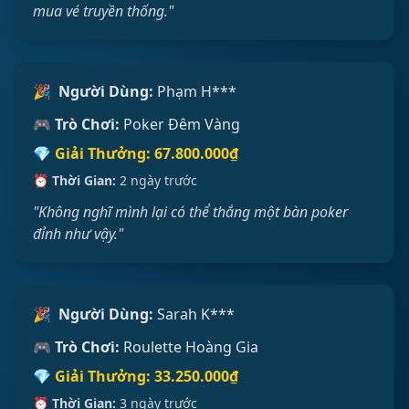
mua vé truyền thống."
🎉
Người Dùng:
Phạm H***
🎮 Trò Chơi:
Poker Đêm Vàng
💎 Giải Thưởng:
67.800.000₫
⏰ Thời Gian:
2 ngày trước
"Không nghĩ mình lại có thể thắng một bàn poker
đỉnh như vậy."
🎉
Người Dùng:
Sarah K***
🎮 Trò Chơi:
Roulette Hoàng Gia
💎 Giải Thưởng:
33.250.000₫
⏰ Thời Gian:
3 ngày trước