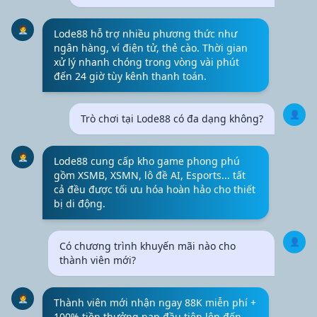
🧑‍💼
Lode88 hỗ trợ nhiều phương thức như
ngân hàng, ví điện tử, thẻ cào. Thời gian
xử lý nhanh chóng trong vòng vài phút
đến 24 giờ tùy kênh thanh toán.
👤
Trò chơi tại Lode88 có đa dạng không?
🧑‍💼
Lode88 cung cấp kho game phong phú
gồm XSMB, XSMN, lô đề AI, Esports... tất
cả đều được tối ưu hóa hoàn hảo cho thiết
bị di động.
👤
Có chương trình khuyến mãi nào cho
thành viên mới?
🧑‍💼
Thành viên mới nhận ngay 88K miễn phí +
100% tiền thưởng nạp đầu tiên lên đến