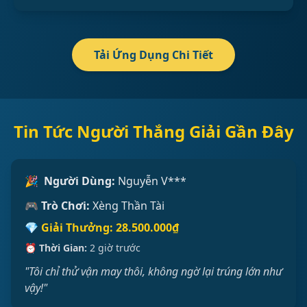
Tải Ứng Dụng Chi Tiết
Tin Tức Người Thắng Giải Gần Đây
🎉
Người Dùng:
Nguyễn V***
🎮 Trò Chơi:
Xèng Thần Tài
💎 Giải Thưởng:
28.500.000₫
⏰ Thời Gian:
2 giờ trước
"Tôi chỉ thử vận may thôi, không ngờ lại trúng lớn như
vậy!"