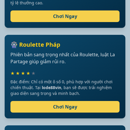
tỷ lệ thưởng cao.
Chơi Ngay
🎡 Roulette Pháp
Phiên bản sang trọng nhất của Roulette, luật La
Partage giúp giảm rủi ro.
★
★
★
★
★
Đặc điểm: Chỉ có một ô số 0, phù hợp với người chơi
chiến thuật. Tại
lode88vin
, bạn sẽ được trải nghiệm
giao diện sang trọng và minh bạch.
Chơi Ngay