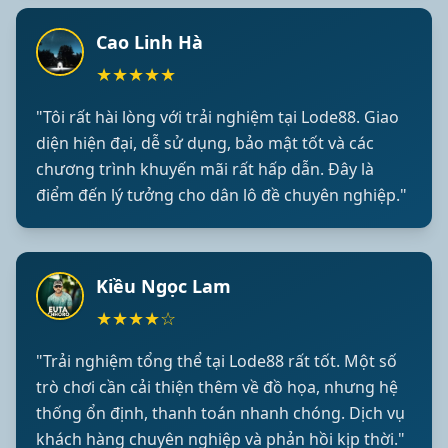
Cao Linh Hà
★★★★★
"Tôi rất hài lòng với trải nghiệm tại Lode88. Giao
diện hiện đại, dễ sử dụng, bảo mật tốt và các
chương trình khuyến mãi rất hấp dẫn. Đây là
điểm đến lý tưởng cho dân lô đề chuyên nghiệp."
Kiều Ngọc Lam
★★★★☆
"Trải nghiệm tổng thể tại Lode88 rất tốt. Một số
trò chơi cần cải thiện thêm về đồ họa, nhưng hệ
thống ổn định, thanh toán nhanh chóng. Dịch vụ
khách hàng chuyên nghiệp và phản hồi kịp thời."