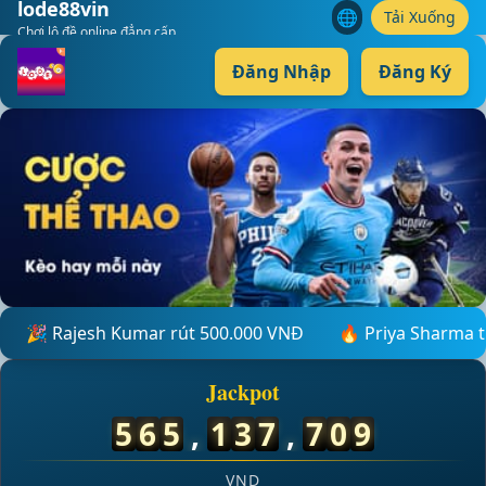
lode88vin
🌐
Tải Xuống
Chơi lô đề online đẳng cấp
Đăng Nhập
Đăng Ký
🎉 Rajesh Kumar rút 500.000 VNĐ
🔥 Priya Sharma 
Jackpot
7
6
3
3
7
5
6
5
,
0
,
4
2
9
2
9
VND