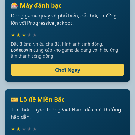
🎰 Máy đánh bạc
Dòng game quay số phổ biến, dễ chơi, thưởng
lớn với Progressive Jackpot.
★
★
★
★
★
Đặc điểm: Nhiều chủ đề, hình ảnh sinh động.
Lode88vin
cung cấp kho game đa dạng với hiệu ứng
âm thanh sống động.
Chơi Ngay
🎫 Lô đề Miền Bắc
Trò chơi truyền thống Việt Nam, dễ chơi, thưởng
hấp dẫn.
★
★
★
★
★