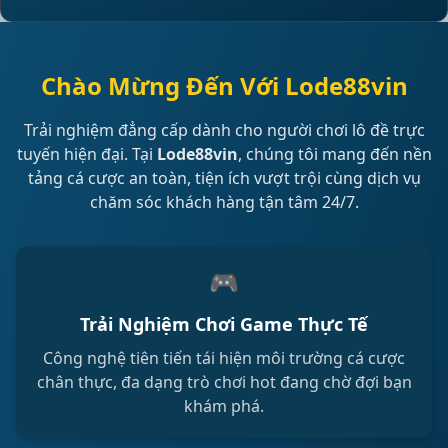
Chào Mừng Đến Với Lode88vin
Trải nghiệm đẳng cấp dành cho người chơi lô đề trực
tuyến hiện đại. Tại
Lode88vin
, chúng tôi mang đến nền
tảng cá cược an toàn, tiện ích vượt trội cùng dịch vụ
chăm sóc khách hàng tận tâm 24/7.
🎮
Trải Nghiệm Chơi Game Thực Tế
Công nghệ tiên tiến tái hiện môi trường cá cược
chân thực, đa dạng trò chơi hot đang chờ đợi bạn
khám phá.