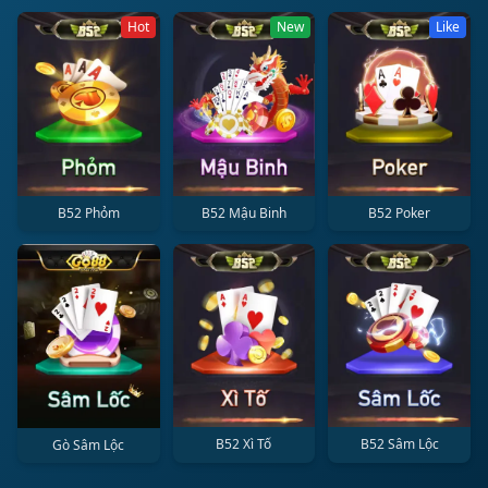
Hot
New
Like
B52 Phỏm
B52 Mậu Binh
B52 Poker
B52 Xì Tố
B52 Sâm Lộc
Gò Sâm Lộc