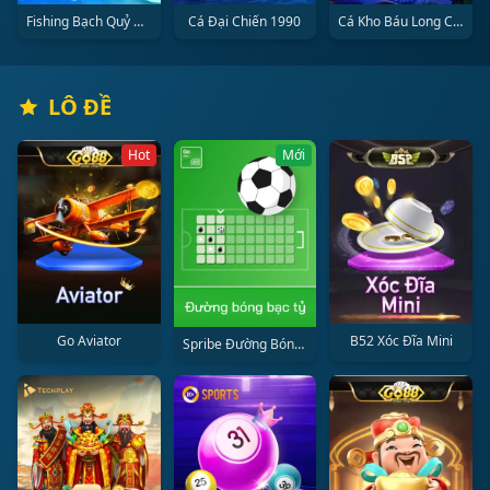
Fishing Bạch Quỷ Đà Hành
Cá Đại Chiến 1990
Cá Kho Báu Long Cung 1987
LÔ ĐỀ
Hot
Mới
B52 Xóc Đĩa Mini
Go Aviator
Spribe Đường Bóng Bạc Tỷ