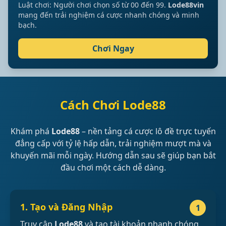
Luật chơi: Người chơi chọn số từ 00 đến 99.
Lode88vin
mang đến trải nghiệm cá cược nhanh chóng và minh
bạch.
Chơi Ngay
Cách Chơi Lode88
Khám phá
Lode88
– nền tảng cá cược lô đề trực tuyến
đẳng cấp với tỷ lệ hấp dẫn, trải nghiệm mượt mà và
khuyến mãi mỗi ngày. Hướng dẫn sau sẽ giúp bạn bắt
đầu chơi một cách dễ dàng.
1. Tạo và Đăng Nhập
1
Truy cập
Lode88
và tạo tài khoản nhanh chóng.