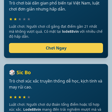
Trò chơi bài dân gian phổ biến tại Việt Nam, luật
chơi đơn giản nhưng hấp dẫn.
★
★
★
★
★
Luật chơi: Người chơi cố gắng đạt điểm gần 21 nhất
mà không vượt quá. Có mặt tại
lode88vin
với nhiều chế
độ hấp dẫn.
Chơi Ngay
🎲 Sic Bo
Trò chơi xúc xắc truyền thống dễ học, kịch tính và
may rủi cao.
★
★
★
★
★
Luật chơi: Người chơi dự đoán tổng điểm hoặc tổ hợp
xúc xắc.
Lode88vin
mang đến trải nghiệm mượt mà và