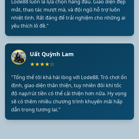
Lode88 luôn là lựa chọn hàng đầu. Giao diện đẹp
mắt, thao tác mượt mà, và đội ngũ hỗ trợ luôn
nhiệt tình. Rất đáng để trải nghiệm cho những ai
yêu thích lô đề."
Uất Quỳnh Lam
★★★★☆
"Tổng thể tôi khá hài lòng với Lode88. Trò chơi ổn
định, giao diện thân thiện, tuy nhiên đôi khi tốc
độ nạp/rút tiền có thể cải thiện hơn nữa. Hy vọng
sẽ có thêm nhiều chương trình khuyến mãi hấp
dẫn trong tương lai."