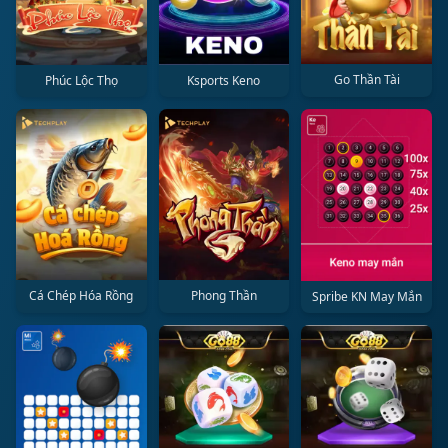
Go Thần Tài
Phúc Lộc Thọ
Ksports Keno
Cá Chép Hóa Rồng
Phong Thần
Spribe KN May Mắn