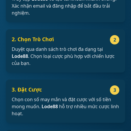
Xác nhận email và đăng nhập để bắt đầu trải
nghiệm.
2. Chọn Trò Chơi
2
Duyệt qua danh sách trò chơi đa dạng tại
Lode88
. Chọn loại cược phù hợp với chiến lược
của bạn.
3. Đặt Cược
3
Chọn con số may mắn và đặt cược với số tiền
mong muốn.
Lode88
hỗ trợ nhiều mức cược linh
hoạt.