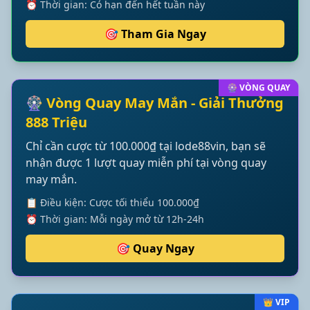
⏰ Thời gian: Có hạn đến hết tuần này
🎯 Tham Gia Ngay
🎡 VÒNG QUAY
🎡 Vòng Quay May Mắn - Giải Thưởng
888 Triệu
Chỉ cần cược từ 100.000₫ tại lode88vin, bạn sẽ
nhận được 1 lượt quay miễn phí tại vòng quay
may mắn.
📋 Điều kiện: Cược tối thiểu 100.000₫
⏰ Thời gian: Mỗi ngày mở từ 12h-24h
🎯 Quay Ngay
👑 VIP